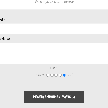
Write your own review
şlık:
çıklama:
Puan:
Kötü
İyi