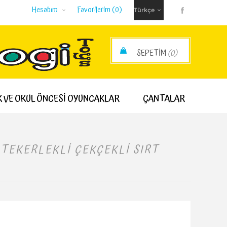
Hesabım
Favorilerim
(0)
SEPETIM
(0)
SIPARIŞ ARA TOPLAMI:
 VE OKUL ÖNCESİ OYUNCAKLAR
ÇANTALAR
 TEKERLEKLI ÇEKÇEKLI SIRT