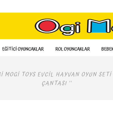
EĞİTİCİ OYUNCAKLAR
ROL OYUNCAKLAR
BEBEK
I MOGI TOYS EVCIL HAYVAN OYUN SETI
ÇANTASI