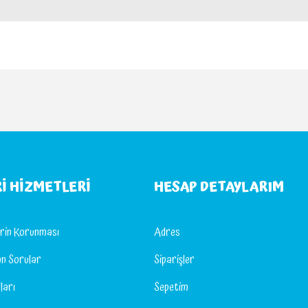
I HIZMETLERI
HESAP DETAYLARIM
lerin Korunması
Adres
an Sorular
Siparişler
ları
Sepetim