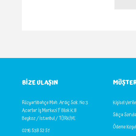
BIZE ULAŞIN
MÜŞTER
Rüzgarlıbahçe Mah. Ardıç Sok. No:3
Kişisel Veri
Acarlar İş Merkezi F Blok K:8
Sıkça Sorul
Beykoz / İstanbul / TÜRKİYE
Ödeme Koşul
0216 538 52 51