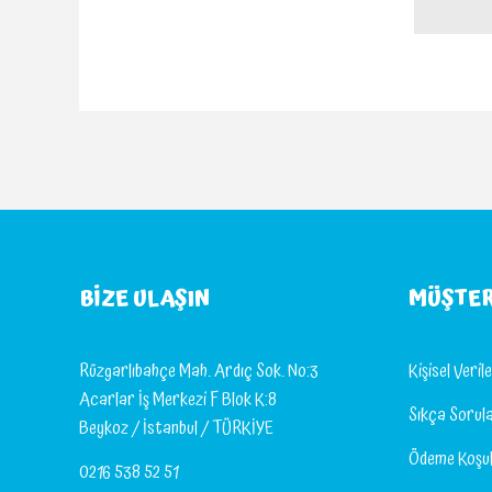
BIZE ULAŞIN
MÜŞTER
Rüzgarlıbahçe Mah. Ardıç Sok. No:3
Kişisel Veri
Acarlar İş Merkezi F Blok K:8
Sıkça Sorul
Beykoz / İstanbul / TÜRKİYE
Ödeme Koşul
0216 538 52 51