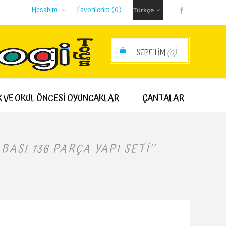
Hesabım
Favorilerim
(0)
SEPETIM
(0)
SIPARIŞ ARA TOPLAMI:
 VE OKUL ÖNCESİ OYUNCAKLAR
ÇANTALAR
BASI 136 PARÇA YAPI SETI