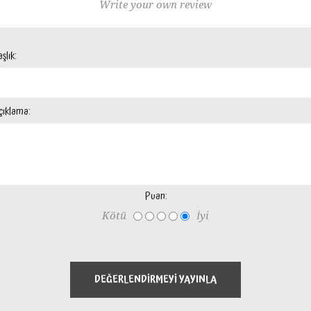
Write your own review
şlık:
çıklama:
Puan:
Kötü
İyi