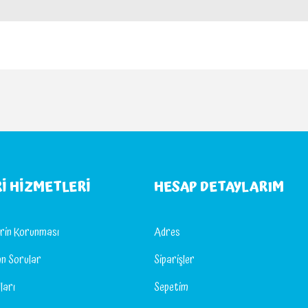
I HIZMETLERI
HESAP DETAYLARIM
lerin Korunması
Adres
an Sorular
Siparişler
ları
Sepetim