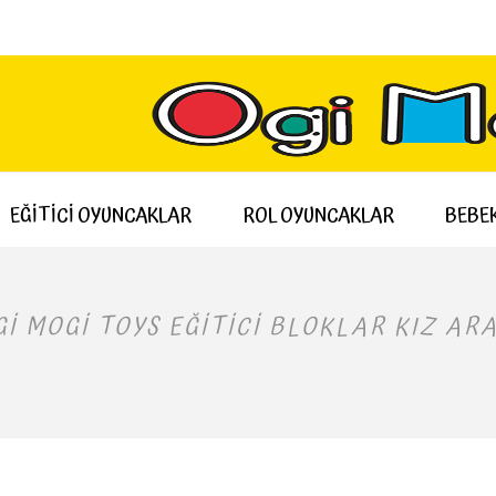
EĞİTİCİ OYUNCAKLAR
ROL OYUNCAKLAR
BEBEK
GI MOGI TOYS EĞITICI BLOKLAR KIZ ARA